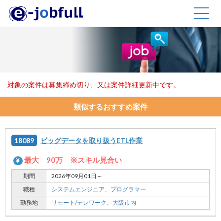
TOGG
NAVIG
対象の案件は募集締め切り、又は案件詳細更新中です。
類似するおすすめ案件
18089
ビッグデータを取り扱うETL作業
最大 90万 ※スキル見合い
期間
2026年09月01日～
職種
システムエンジニア、
プログラマー
勤務地
リモート/テレワーク、
大阪市内