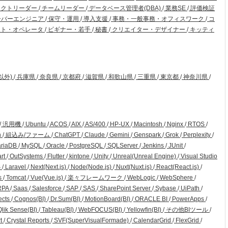
ェクトリーダー
/
チームリーダー
/
データベース管理者(DBA)
/
業務SE
/
評価検証
ーバーエンジニア
/
保守・運用
/
導入支援
/
事務・一般事務・オフィスワーク
/
コ
ト・オペレータ
/
ビギナー・若手
/
秘書
/
クリエイター・デザイナー
/
キッティ
以外)
/
兵庫県
/
奈良県
/
京都府
/
滋賀県
/
和歌山県
/
三重県
/
東京都
/
神奈川県
/
/
汎用機
/
Ubuntu
/
ACOS
/
AIX
/
AS/400
/
HP-UX
/
Macintosh
/
Nginx
/
RTOS
/
n
/
組込み/ファーム
/
ChatGPT
/
Claude
/
Gemini
/
Genspark
/
Grok
/
Perplexity
/
riaDB
/
MySQL
/
Oracle
/
PostgreSQL
/
SQLServer
/
Jenkins
/
JUnit
/
art
/
OutSystems
/
Flutter
/
kintone
/
Unity
/
Unreal(Unreal Engine)
/
Visual Studio
S
/
Laravel
/
Next(Next.js)
/
Node(Node.js)
/
Nuxt(Nuxt.js)
/
React(React.js)
/
s
/
Tomcat
/
Vue(Vue.js)
/
楽々フレームワーク
/
WebLogic
/
WebSphere
/
RPA
/
Saas
/
Salesforce
/
SAP
/
SAS
/
SharePoint Server
/
Sybase
/
UiPath
/
ects
/
Cognos(BI)
/
Dr.Sum(BI)
/
MotionBoard(BI)
/
ORACLE BI
/
PowerApps
/
lik Sense(BI)
/
Tableau(BI)
/
WebFOCUS(BI)
/
Yellowfin(BI)
/
その他BIツール
/
rt
/
Crystal Reports
/
SVF(SuperVisualFormade)
/
CalendarGrid
/
FlexGrid
/