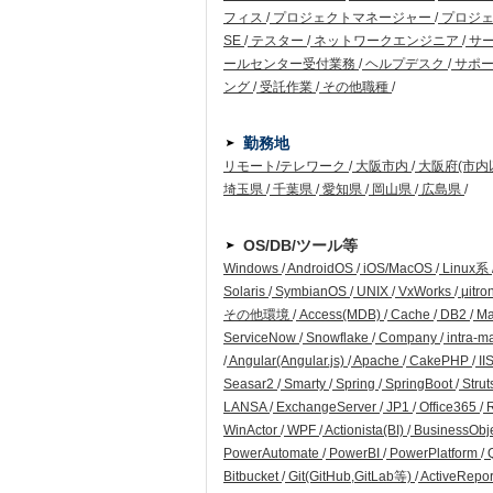
フィス
/
プロジェクトマネージャー
/
プロジ
SE
/
テスター
/
ネットワークエンジニア
/
サ
ールセンター受付業務
/
ヘルプデスク
/
サポー
ング
/
受託作業
/
その他職種
/
勤務地
リモート/テレワーク
/
大阪市内
/
大阪府(市内
埼玉県
/
千葉県
/
愛知県
/
岡山県
/
広島県
/
OS/DB/ツール等
Windows
/
AndroidOS
/
iOS/MacOS
/
Linux系
Solaris
/
SymbianOS
/
UNIX
/
VxWorks
/
μitro
その他環境
/
Access(MDB)
/
Cache
/
DB2
/
Ma
ServiceNow
/
Snowflake
/
Company
/
intra-m
/
Angular(Angular.js)
/
Apache
/
CakePHP
/
II
Seasar2
/
Smarty
/
Spring
/
SpringBoot
/
Strut
LANSA
/
ExchangeServer
/
JP1
/
Office365
/
WinActor
/
WPF
/
Actionista(BI)
/
BusinessObj
PowerAutomate
/
PowerBI
/
PowerPlatform
/
Q
Bitbucket
/
Git(GitHub,GitLab等)
/
ActiveRepo