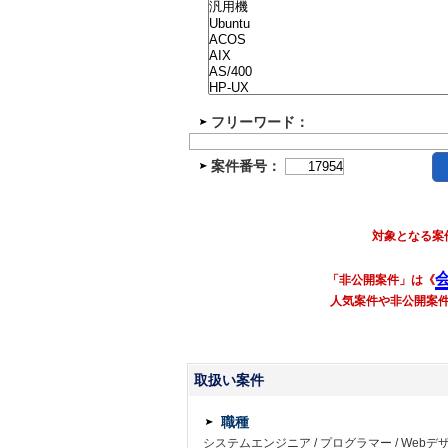
フリーワード：
案件番号：
対象となる案
「非公開案件」は《
人気案件や非公開案
取扱い案件
職種
システムエンジニア
/
プログラマー
/
Webデ