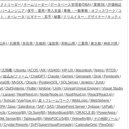
ェクトリーダー
/
チームリーダー
/
データベース管理者(DBA)
/
業務SE
/
評価検証
ーバーエンジニア
/
保守・運用
/
導入支援
/
事務・一般事務・オフィスワーク
/
コ
ト・オペレータ
/
ビギナー・若手
/
秘書
/
クリエイター・デザイナー
/
キッティ
以外)
/
兵庫県
/
奈良県
/
京都府
/
滋賀県
/
和歌山県
/
三重県
/
東京都
/
神奈川県
/
/
汎用機
/
Ubuntu
/
ACOS
/
AIX
/
AS/400
/
HP-UX
/
Macintosh
/
Nginx
/
RTOS
/
n
/
組込み/ファーム
/
ChatGPT
/
Claude
/
Gemini
/
Genspark
/
Grok
/
Perplexity
/
riaDB
/
MySQL
/
Oracle
/
PostgreSQL
/
SQLServer
/
Jenkins
/
JUnit
/
art
/
OutSystems
/
Flutter
/
kintone
/
Unity
/
Unreal(Unreal Engine)
/
Visual Studio
S
/
Laravel
/
Next(Next.js)
/
Node(Node.js)
/
Nuxt(Nuxt.js)
/
React(React.js)
/
s
/
Tomcat
/
Vue(Vue.js)
/
楽々フレームワーク
/
WebLogic
/
WebSphere
/
RPA
/
Saas
/
Salesforce
/
SAP
/
SAS
/
SharePoint Server
/
Sybase
/
UiPath
/
ects
/
Cognos(BI)
/
Dr.Sum(BI)
/
MotionBoard(BI)
/
ORACLE BI
/
PowerApps
/
lik Sense(BI)
/
Tableau(BI)
/
WebFOCUS(BI)
/
Yellowfin(BI)
/
その他BIツール
/
rt
/
Crystal Reports
/
SVF(SuperVisualFormade)
/
CalendarGrid
/
FlexGrid
/