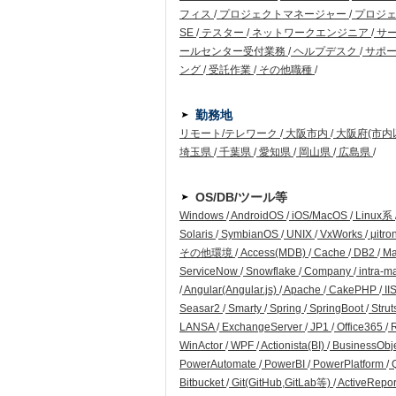
フィス
/
プロジェクトマネージャー
/
プロジ
SE
/
テスター
/
ネットワークエンジニア
/
サ
ールセンター受付業務
/
ヘルプデスク
/
サポー
ング
/
受託作業
/
その他職種
/
勤務地
リモート/テレワーク
/
大阪市内
/
大阪府(市内
埼玉県
/
千葉県
/
愛知県
/
岡山県
/
広島県
/
OS/DB/ツール等
Windows
/
AndroidOS
/
iOS/MacOS
/
Linux系
Solaris
/
SymbianOS
/
UNIX
/
VxWorks
/
μitro
その他環境
/
Access(MDB)
/
Cache
/
DB2
/
Ma
ServiceNow
/
Snowflake
/
Company
/
intra-m
/
Angular(Angular.js)
/
Apache
/
CakePHP
/
II
Seasar2
/
Smarty
/
Spring
/
SpringBoot
/
Strut
LANSA
/
ExchangeServer
/
JP1
/
Office365
/
WinActor
/
WPF
/
Actionista(BI)
/
BusinessObj
PowerAutomate
/
PowerBI
/
PowerPlatform
/
Q
Bitbucket
/
Git(GitHub,GitLab等)
/
ActiveRepo