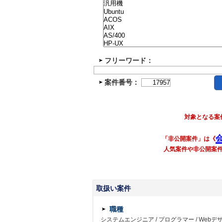
フリーワード：
案件番号：
対象となる案
「非公開案件」は《
人気案件や非公開案
取扱い案件
職種
システムエンジニア
/
プログラマー
/
Webデ