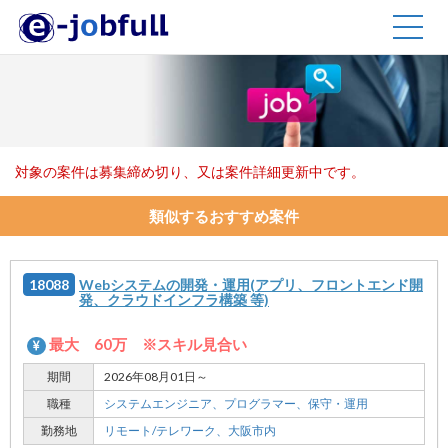
TOGG
NAVIG
対象の案件は募集締め切り、又は案件詳細更新中です。
類似するおすすめ案件
18088
Webシステムの開発・運用(アプリ、フロントエンド開
発、クラウドインフラ構築 等)
最大 60万 ※スキル見合い
期間
2026年08月01日～
職種
システムエンジニア、
プログラマー、
保守・運用
勤務地
リモート/テレワーク、
大阪市内