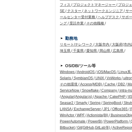
フィス
/
プロジェクトマネージャー
/
プロジ
SE
/
テスター
/
ネットワークエンジニア
/
サ
ールセンター受付業務
/
ヘルプデスク
/
サポー
ング
/
受託作業
/
その他職種
/
勤務地
リモート/テレワーク
/
大阪市内
/
大阪府(市内
埼玉県
/
千葉県
/
愛知県
/
岡山県
/
広島県
/
OS/DB/ツール等
Windows
/
AndroidOS
/
iOS/MacOS
/
Linux系
Solaris
/
SymbianOS
/
UNIX
/
VxWorks
/
μitro
その他環境
/
Access(MDB)
/
Cache
/
DB2
/
Ma
ServiceNow
/
Snowflake
/
Company
/
intra-m
/
Angular(Angular.js)
/
Apache
/
CakePHP
/
II
Seasar2
/
Smarty
/
Spring
/
SpringBoot
/
Strut
LANSA
/
ExchangeServer
/
JP1
/
Office365
/
WinActor
/
WPF
/
Actionista(BI)
/
BusinessObj
PowerAutomate
/
PowerBI
/
PowerPlatform
/
Q
Bitbucket
/
Git(GitHub,GitLab等)
/
ActiveRepo