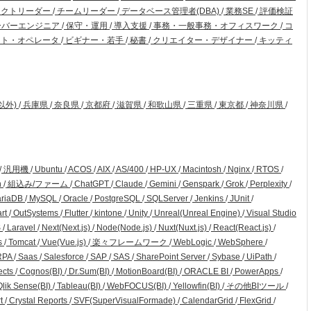
ェクトリーダー
/
チームリーダー
/
データベース管理者(DBA)
/
業務SE
/
評価検証
ーバーエンジニア
/
保守・運用
/
導入支援
/
事務・一般事務・オフィスワーク
/
コ
ト・オペレータ
/
ビギナー・若手
/
秘書
/
クリエイター・デザイナー
/
キッティ
以外)
/
兵庫県
/
奈良県
/
京都府
/
滋賀県
/
和歌山県
/
三重県
/
東京都
/
神奈川県
/
/
汎用機
/
Ubuntu
/
ACOS
/
AIX
/
AS/400
/
HP-UX
/
Macintosh
/
Nginx
/
RTOS
/
n
/
組込み/ファーム
/
ChatGPT
/
Claude
/
Gemini
/
Genspark
/
Grok
/
Perplexity
/
riaDB
/
MySQL
/
Oracle
/
PostgreSQL
/
SQLServer
/
Jenkins
/
JUnit
/
art
/
OutSystems
/
Flutter
/
kintone
/
Unity
/
Unreal(Unreal Engine)
/
Visual Studio
S
/
Laravel
/
Next(Next.js)
/
Node(Node.js)
/
Nuxt(Nuxt.js)
/
React(React.js)
/
s
/
Tomcat
/
Vue(Vue.js)
/
楽々フレームワーク
/
WebLogic
/
WebSphere
/
RPA
/
Saas
/
Salesforce
/
SAP
/
SAS
/
SharePoint Server
/
Sybase
/
UiPath
/
ects
/
Cognos(BI)
/
Dr.Sum(BI)
/
MotionBoard(BI)
/
ORACLE BI
/
PowerApps
/
lik Sense(BI)
/
Tableau(BI)
/
WebFOCUS(BI)
/
Yellowfin(BI)
/
その他BIツール
/
rt
/
Crystal Reports
/
SVF(SuperVisualFormade)
/
CalendarGrid
/
FlexGrid
/