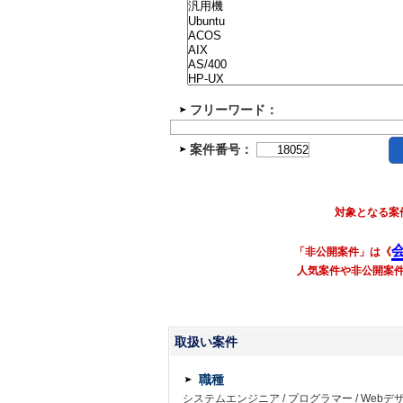
フリーワード：
案件番号：
対象となる案
「非公開案件」は《
人気案件や非公開案
取扱い案件
職種
システムエンジニア
/
プログラマー
/
Webデ