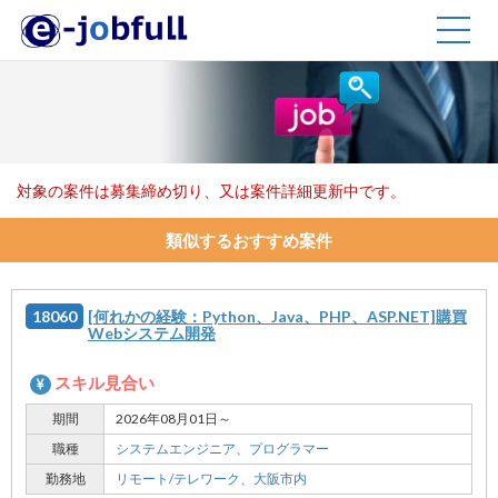
TOGG
NAVIG
対象の案件は募集締め切り、又は案件詳細更新中です。
類似するおすすめ案件
18060
[何れかの経験：Python、Java、PHP、ASP.NET]購買
Webシステム開発
スキル見合い
期間
2026年08月01日～
職種
システムエンジニア、
プログラマー
勤務地
リモート/テレワーク、
大阪市内