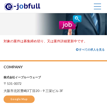
TOGG
NAVIG
対象の案件は募集締め切り、又は案件詳細更新中です。
すべての求人を見る
COMPANY
株式会社イーブルーウェーブ
〒531-0072
大阪市北区豊崎3丁目20－9 三栄ビル 3F
Google Map