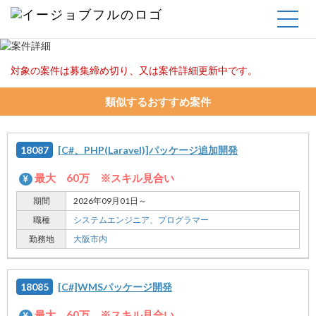
TOGG
NAVIG
対象の案件は募集締め切り、又は案件詳細更新中です。
類似するおすすめ案件
18087
[C#、PHP(Laravel)]パッケージ追加開発
最大 60万 ※スキル見合い
期間
2026年09月01日～
職種
システムエンジニア、
プログラマー
勤務地
大阪市内
18085
[C#]WMSパッケージ開発
最大 60万 ※スキル見合い