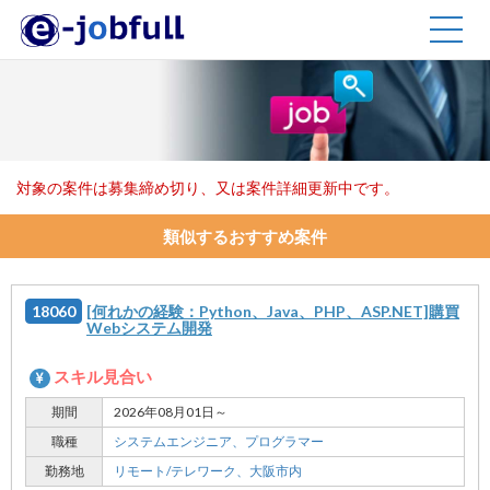
TOGG
NAVIG
対象の案件は募集締め切り、又は案件詳細更新中です。
類似するおすすめ案件
18060
[何れかの経験：Python、Java、PHP、ASP.NET]購買
Webシステム開発
スキル見合い
期間
2026年08月01日～
職種
システムエンジニア、
プログラマー
勤務地
リモート/テレワーク、
大阪市内