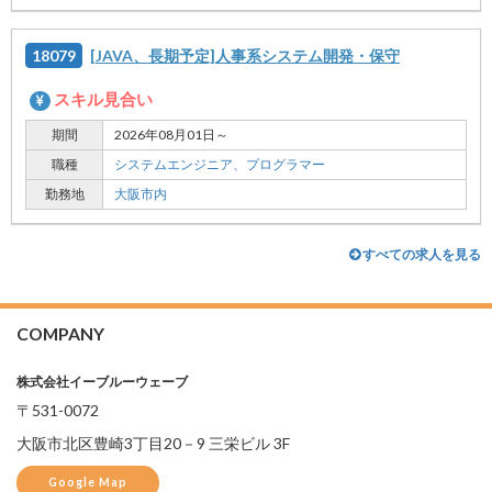
18079
[JAVA、長期予定]人事系システム開発・保守
スキル見合い
期間
2026年08月01日～
職種
システムエンジニア、
プログラマー
勤務地
大阪市内
すべての求人を見る
COMPANY
株式会社イーブルーウェーブ
〒531-0072
大阪市北区豊崎3丁目20－9 三栄ビル 3F
Google Map