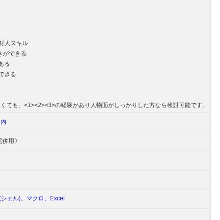
の対人スキル
書きができる
がある
ができる
験がなくても、<1><2><3>の経験があり人物面がしっかりした方なら検討可能です。
市内
宅併用)
ll(シェル)、
マクロ、
Excel