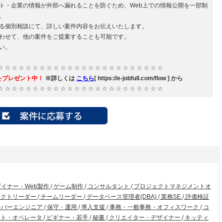
ト・企業の情報が外部へ漏れることを防ぐため、Web上での情報公開を一部制
。
る個別相談にて、詳しい案件内容をお伝えいたします。
わせて、他の案件をご提案することも可能です。
い。
☆ ☆ ☆ ☆ ☆ ☆ ☆ ☆ ☆ ☆ ☆ ☆ ☆ ☆ ☆ ☆ ☆ ☆ ☆ ☆ ☆ ☆ ☆ ☆
をプレゼント中！
※詳しくは
こちら
[ https://e-jobfull.com/flow ] から
☆ ☆ ☆ ☆ ☆ ☆ ☆ ☆ ☆ ☆ ☆ ☆ ☆ ☆ ☆ ☆ ☆ ☆ ☆ ☆ ☆ ☆ ☆ ☆
ザイナー・Web製作
/
ゲーム制作
/
コンサルタント
/
プロジェクトマネジメントオ
ェクトリーダー
/
チームリーダー
/
データベース管理者(DBA)
/
業務SE
/
評価検証
ーバーエンジニア
/
保守・運用
/
導入支援
/
事務・一般事務・オフィスワーク
/
コ
ト・オペレータ
/
ビギナー・若手
/
秘書
/
クリエイター・デザイナー
/
キッティ