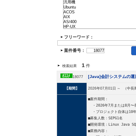
フリーワード：
案件番号：
1
件
検索結果
[Java]会計システムの
18077
【期間】
2026年07月01日 ～ （
■案件期間：
  ・2026年7月または8月〜
  ・プロジェクト自体は10
■募集人数：SEPG1名
■開発環境：Linux Java SQL 
■業務内容：