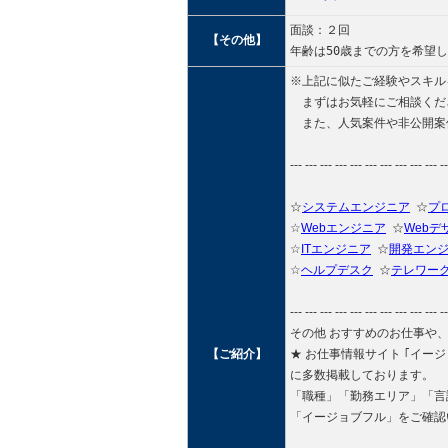
面談：２回
【その他】
年齢は50歳までの方を希望
※上記に似たご経験やスキル
まずはお気軽にご相談くだ
また、人気案件や非公開案
--- --- --- --- --- --- --- --- --- --- --
☆
システムエンジニア
☆
プ
☆
Webエンジニア
☆
Webデ
☆
ITエンジニア
☆
開発エン
☆
ヘルプデスク
☆
テレワー
--- --- --- --- --- --- --- --- --- --- --
その他 おすすめのお仕事や
【ご紹介】
★ お仕事情報サイト ｢イージョブフル
に多数掲載しております。
「職種」「勤務エリア」「言
「イージョブフル」をご確認