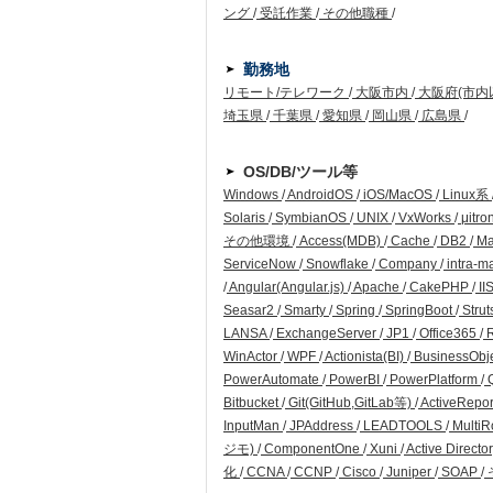
ング
/
受託作業
/
その他職種
/
勤務地
リモート/テレワーク
/
大阪市内
/
大阪府(市内
埼玉県
/
千葉県
/
愛知県
/
岡山県
/
広島県
/
OS/DB/ツール等
Windows
/
AndroidOS
/
iOS/MacOS
/
Linux系
Solaris
/
SymbianOS
/
UNIX
/
VxWorks
/
μitro
その他環境
/
Access(MDB)
/
Cache
/
DB2
/
Ma
ServiceNow
/
Snowflake
/
Company
/
intra-m
/
Angular(Angular.js)
/
Apache
/
CakePHP
/
II
Seasar2
/
Smarty
/
Spring
/
SpringBoot
/
Strut
LANSA
/
ExchangeServer
/
JP1
/
Office365
/
WinActor
/
WPF
/
Actionista(BI)
/
BusinessObj
PowerAutomate
/
PowerBI
/
PowerPlatform
/
Q
Bitbucket
/
Git(GitHub,GitLab等)
/
ActiveRepo
InputMan
/
JPAddress
/
LEADTOOLS
/
Multi
ジモ)
/
ComponentOne
/
Xuni
/
Active Directo
化
/
CCNA
/
CCNP
/
Cisco
/
Juniper
/
SOAP
/