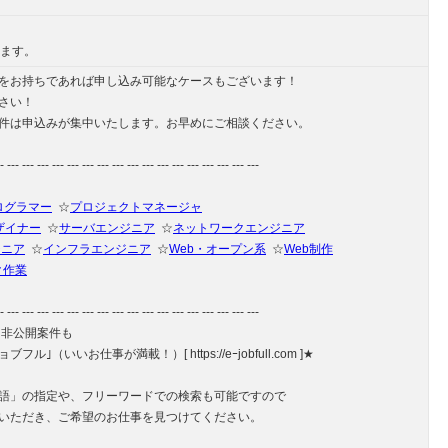
します。
をお持ちであれば申し込み可能なケースもございます！
さい！
件は申込みが集中いたします。お早めにご相談ください。
- --- --- --- --- --- --- --- --- --- --- --- --- --- --- --- --- ---
ログラマー
☆
プロジェクトマネージャ
ザイナー
☆
サーバエンジニア
☆
ネットワークエンジニア
ジニア
☆
インフラエンジニア
☆
Web・オープン系
☆
Web制作
ク作業
- --- --- --- --- --- --- --- --- --- --- --- --- --- --- --- --- ---
、非公開案件も
｣（いいお仕事が満載！）[ https://eｰjobfull.com ]★
語」の指定や、フリーワードでの検索も可能ですので
いただき、ご希望のお仕事を見つけてください。