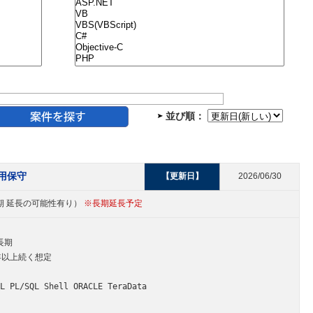
並び順：
運用保守
【更新日】
2026/06/30
中長期 延長の可能性有り）
※長期延長予定
長期
年以上続く想定
PL/SQL Shell ORACLE TeraData