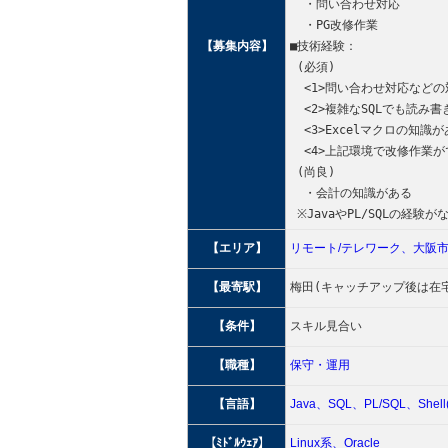
  ・問い合わせ対応
  ・PG改修作業
【募集内容】
■技術経験：
 (必須)
  <1>問い合わせ対応など
  <2>複雑なSQLでも読み
  <3>Excelマクロの知識
  <4>上記環境で改修作業
 (尚良)
  ・会計の知識がある
 ※JavaやPL/SQLの経
【エリア】
リモート/テレワーク、
大阪
【最寄駅】
梅田(キャッチアップ後は在
【条件】
スキル見合い
【職種】
保守・運用
【言語】
Java、
SQL、
PL/SQL、
She
【ﾐﾄﾞﾙｳｪｱ】
Linux系、
Oracle