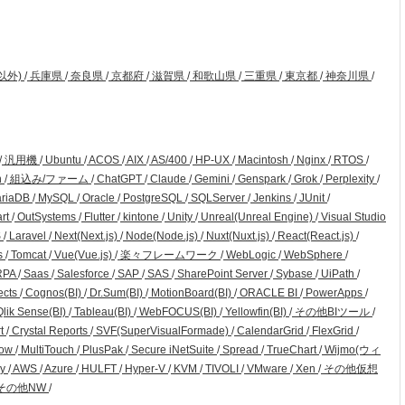
以外)
/
兵庫県
/
奈良県
/
京都府
/
滋賀県
/
和歌山県
/
三重県
/
東京都
/
神奈川県
/
/
汎用機
/
Ubuntu
/
ACOS
/
AIX
/
AS/400
/
HP-UX
/
Macintosh
/
Nginx
/
RTOS
/
n
/
組込み/ファーム
/
ChatGPT
/
Claude
/
Gemini
/
Genspark
/
Grok
/
Perplexity
/
riaDB
/
MySQL
/
Oracle
/
PostgreSQL
/
SQLServer
/
Jenkins
/
JUnit
/
art
/
OutSystems
/
Flutter
/
kintone
/
Unity
/
Unreal(Unreal Engine)
/
Visual Studio
S
/
Laravel
/
Next(Next.js)
/
Node(Node.js)
/
Nuxt(Nuxt.js)
/
React(React.js)
/
s
/
Tomcat
/
Vue(Vue.js)
/
楽々フレームワーク
/
WebLogic
/
WebSphere
/
RPA
/
Saas
/
Salesforce
/
SAP
/
SAS
/
SharePoint Server
/
Sybase
/
UiPath
/
ects
/
Cognos(BI)
/
Dr.Sum(BI)
/
MotionBoard(BI)
/
ORACLE BI
/
PowerApps
/
lik Sense(BI)
/
Tableau(BI)
/
WebFOCUS(BI)
/
Yellowfin(BI)
/
その他BIツール
/
rt
/
Crystal Reports
/
SVF(SuperVisualFormade)
/
CalendarGrid
/
FlexGrid
/
Row
/
MultiTouch
/
PlusPak
/
Secure iNetSuite
/
Spread
/
TrueChart
/
Wijmo(ウィ
ry
/
AWS
/
Azure
/
HULFT
/
Hyper-V
/
KVM
/
TIVOLI
/
VMware
/
Xen
/
その他仮想
その他NW
/