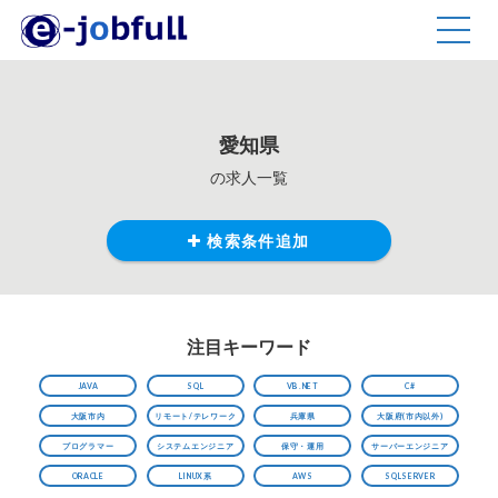
TOGG
NAVIG
愛知県
の求人一覧
検索条件追加
注目キーワード
JAVA
SQL
VB.NET
C#
大阪市内
リモート/テレワーク
兵庫県
大阪府(市内以外)
プログラマー
システムエンジニア
保守・運用
サーバーエンジニア
ORACLE
LINUX系
AWS
SQLSERVER