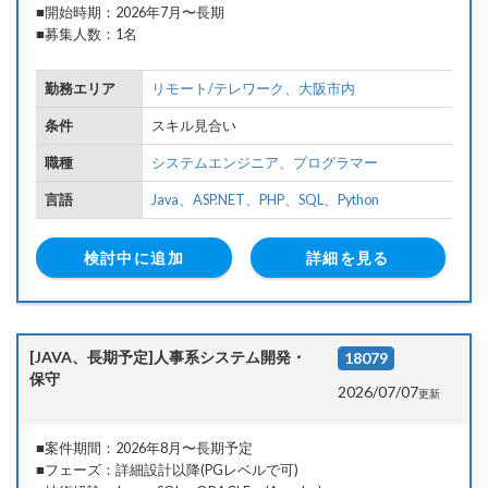
■開始時期：2026年7月〜長期
■募集人数：1名
勤務エリア
リモート/テレワーク、
大阪市内
条件
スキル見合い
職種
システムエンジニア、
プログラマー
言語
Java、
ASP.NET、
PHP、
SQL、
Python
検討中に追加
詳細を見る
[JAVA、長期予定]人事系システム開発・
18079
保守
2026/07/07
更新
■案件期間：2026年8月〜長期予定
■フェーズ：詳細設計以降(PGレベルで可)