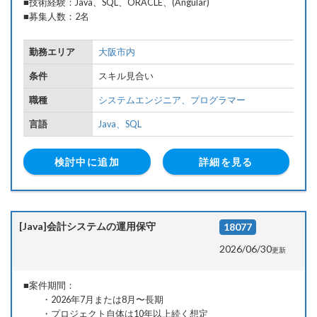
■技術経験：Java、SQL、ORACLE、(Angular)
■募集人数：2名
勤務エリア
大阪市内
条件
スキル見合い
職種
システムエンジニア、
プログラマー
言語
Java、
SQL
検討中に追加
詳細を見る
[Java]会計システムの運用保守
18077
2026/06/30
更新
■案件期間：
・2026年7月または8月〜長期
・プロジェクト自体は10年以上続く想定