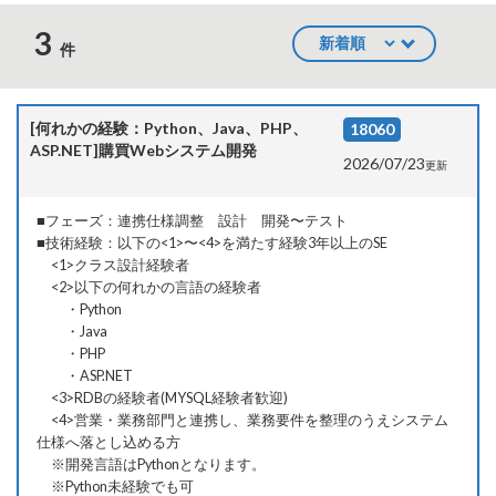
3
件
[何れかの経験：Python、Java、PHP、
18060
ASP.NET]購買Webシステム開発
2026/07/23
更新
■フェーズ：連携仕様調整 設計 開発〜テスト
■技術経験：以下の<1>〜<4>を満たす経験3年以上のSE
<1>クラス設計経験者
<2>以下の何れかの言語の経験者
・Python
・Java
・PHP
・ASP.NET
<3>RDBの経験者(MYSQL経験者歓迎)
選
<4>営業・業務部門と連携し、業務要件を整理のうえシステム
択
仕様へ落とし込める方
中
※開発言語はPythonとなります。
※Python未経験でも可