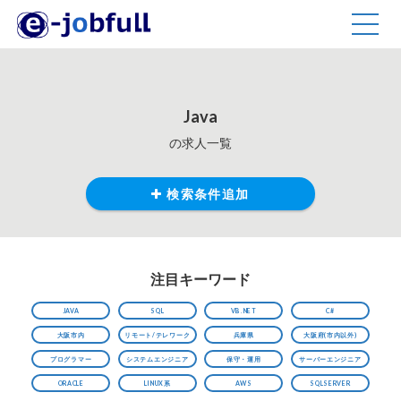
TOGG
NAVIG
Java
の求人一覧
検索条件追加
注目キーワード
JAVA
SQL
VB.NET
C#
大阪市内
リモート/テレワーク
兵庫県
大阪府(市内以外)
プログラマー
システムエンジニア
保守・運用
サーバーエンジニア
ORACLE
LINUX系
AWS
SQLSERVER