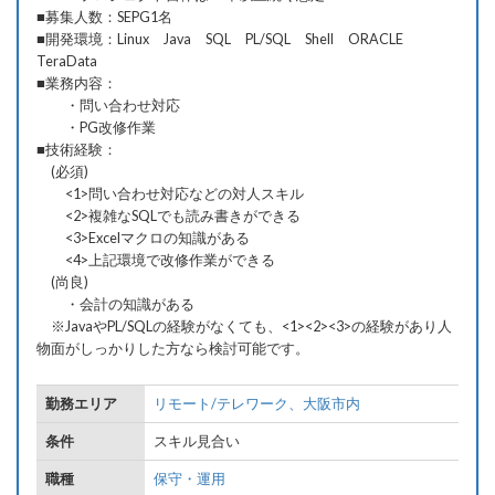
■募集人数：SEPG1名
■開発環境：Linux Java SQL PL/SQL Shell ORACLE
TeraData
■業務内容：
・問い合わせ対応
・PG改修作業
■技術経験：
(必須)
<1>問い合わせ対応などの対人スキル
<2>複雑なSQLでも読み書きができる
<3>Excelマクロの知識がある
<4>上記環境で改修作業ができる
(尚良)
・会計の知識がある
※JavaやPL/SQLの経験がなくても、<1><2><3>の経験があり人
物面がしっかりした方なら検討可能です。
勤務エリア
リモート/テレワーク、
大阪市内
条件
スキル見合い
職種
保守・運用