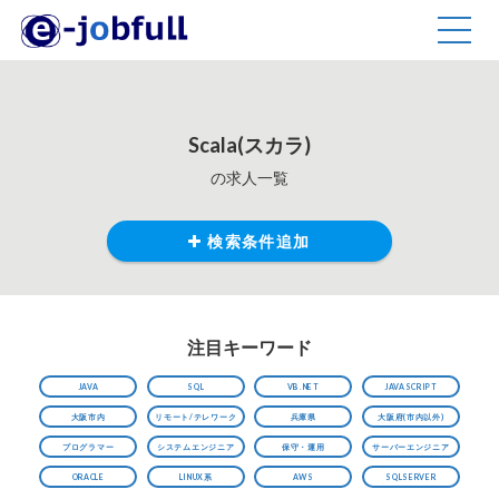
TOGG
NAVIG
Scala(スカラ)
の求人一覧
検索条件追加
注目キーワード
JAVA
SQL
VB.NET
JAVASCRIPT
大阪市内
リモート/テレワーク
兵庫県
大阪府(市内以外)
プログラマー
システムエンジニア
保守・運用
サーバーエンジニア
ORACLE
LINUX系
AWS
SQLSERVER