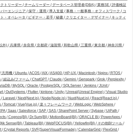
ェクトリーダー
/
チームリーダー
/
データベース管理者(DBA)
/
業務SE
/
評価検証
ーバーエンジニア
/
保守・運用
/
導入支援
/
事務・一般事務・オフィスワーク
/
コ
ト・オペレータ
/
ビギナー・若手
/
秘書
/
クリエイター・デザイナー
/
キッティ
以外)
/
兵庫県
/
奈良県
/
京都府
/
滋賀県
/
和歌山県
/
三重県
/
東京都
/
神奈川県
/
/
汎用機
/
Ubuntu
/
ACOS
/
AIX
/
AS/400
/
HP-UX
/
Macintosh
/
Nginx
/
RTOS
/
n
/
組込み/ファーム
/
ChatGPT
/
Claude
/
Gemini
/
Genspark
/
Grok
/
Perplexity
/
riaDB
/
MySQL
/
Oracle
/
PostgreSQL
/
SQLServer
/
Jenkins
/
JUnit
/
art
/
OutSystems
/
Flutter
/
kintone
/
Unity
/
Unreal(Unreal Engine)
/
Visual Studio
S
/
Laravel
/
Next(Next.js)
/
Node(Node.js)
/
Nuxt(Nuxt.js)
/
React(React.js)
/
s
/
Tomcat
/
Vue(Vue.js)
/
楽々フレームワーク
/
WebLogic
/
WebSphere
/
RPA
/
Saas
/
Salesforce
/
SAP
/
SAS
/
SharePoint Server
/
Sybase
/
UiPath
/
ects
/
Cognos(BI)
/
Dr.Sum(BI)
/
MotionBoard(BI)
/
ORACLE BI
/
PowerApps
/
lik Sense(BI)
/
Tableau(BI)
/
WebFOCUS(BI)
/
Yellowfin(BI)
/
その他BIツール
/
rt
/
Crystal Reports
/
SVF(SuperVisualFormade)
/
CalendarGrid
/
FlexGrid
/