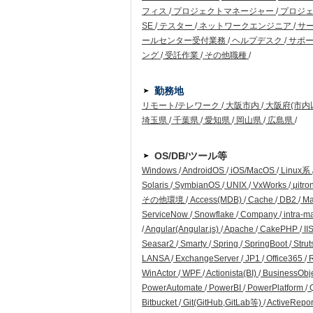
フィス
/
プロジェクトマネージャー
/
プロジ
SE
/
テスター
/
ネットワークエンジニア
/
サ
ールセンター受付業務
/
ヘルプデスク
/
サポー
ング
/
受託作業
/
その他職種
/
勤務地
リモート/テレワーク
/
大阪市内
/
大阪府(市内
埼玉県
/
千葉県
/
愛知県
/
岡山県
/
広島県
/
OS/DB/ツール等
Windows
/
AndroidOS
/
iOS/MacOS
/
Linux系
Solaris
/
SymbianOS
/
UNIX
/
VxWorks
/
μitro
その他環境
/
Access(MDB)
/
Cache
/
DB2
/
Ma
ServiceNow
/
Snowflake
/
Company
/
intra-m
/
Angular(Angular.js)
/
Apache
/
CakePHP
/
II
Seasar2
/
Smarty
/
Spring
/
SpringBoot
/
Strut
LANSA
/
ExchangeServer
/
JP1
/
Office365
/
WinActor
/
WPF
/
Actionista(BI)
/
BusinessObj
PowerAutomate
/
PowerBI
/
PowerPlatform
/
Q
Bitbucket
/
Git(GitHub,GitLab等)
/
ActiveRepo