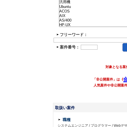
フリーワード：
案件番号：
対象となる案
「非公開案件」は《
人気案件や非公開案
取扱い案件
職種
システムエンジニア
/
プログラマー
/
Webデ