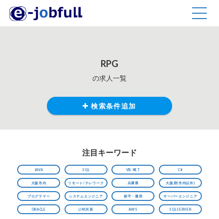
TOGG
NAVIG
RPG
の求人一覧
検索条件追加
注目キーワード
JAVA
SQL
VB.NET
C#
大阪市内
リモート/テレワーク
兵庫県
大阪府(市内以外)
プログラマー
システムエンジニア
保守・運用
サーバーエンジニア
ORACLE
LINUX系
AWS
SQLSERVER