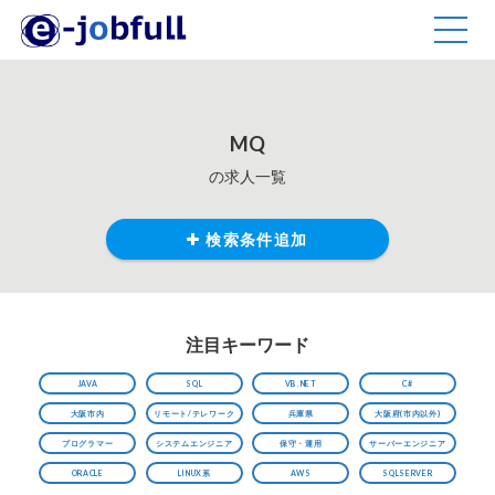
TOGG
NAVIG
MQ
の求人一覧
検索条件追加
注目キーワード
JAVA
SQL
VB.NET
C#
大阪市内
リモート/テレワーク
兵庫県
大阪府(市内以外)
プログラマー
システムエンジニア
保守・運用
サーバーエンジニア
ORACLE
LINUX系
AWS
SQLSERVER