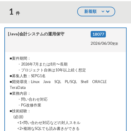
1
件
[Java]会計システムの運用保守
18077
2026/06/30
更新
■案件期間：
・2026年7月または8月〜長期
・プロジェクト自体は10年以上続く想定
■募集人数：SEPG1名
■開発環境：Linux Java SQL PL/SQL Shell ORACLE
TeraData
■業務内容：
・問い合わせ対応
・PG改修作業
選
■技術経験：
択
(必須)
中
<1>問い合わせ対応などの対人スキル
<2>複雑なSQLでも読み書きができる