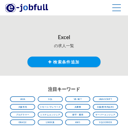
TOGG
NAVIG
Excel
の求人一覧
検索条件追加
注目キーワード
JAVA
SQL
VB.NET
JAVASCRIPT
大阪市内
リモート/テレワーク
兵庫県
大阪府(市内以外)
プログラマー
システムエンジニア
保守・運用
サーバーエンジニア
ORACLE
LINUX系
AWS
SQLSERVER