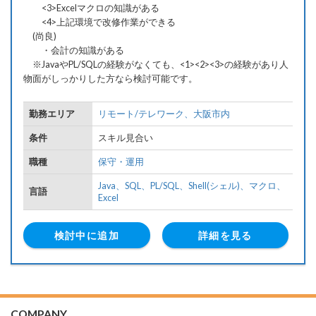
<3>Excelマクロの知識がある
<4>上記環境で改修作業ができる
(尚良)
・会計の知識がある
※JavaやPL/SQLの経験がなくても、<1><2><3>の経験があり人
物面がしっかりした方なら検討可能です。
勤務エリア
リモート/テレワーク、
大阪市内
条件
スキル見合い
職種
保守・運用
Java、
SQL、
PL/SQL、
Shell(シェル)、
マクロ、
言語
Excel
検討中に追加
詳細を見る
COMPANY