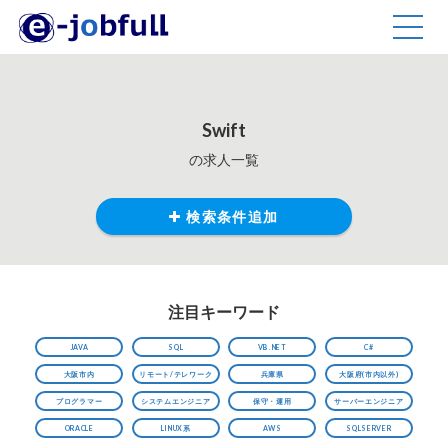
TOGG
NAVIG
Swift
の求人一覧
検索条件追加
注目キーワード
JAVA
SQL
VB.NET
C#
大阪市内
リモート/テレワーク
兵庫県
大阪府(市内以外)
プログラマー
システムエンジニア
保守・運用
サーバーエンジニア
ORACLE
LINUX系
AWS
SQLSERVER