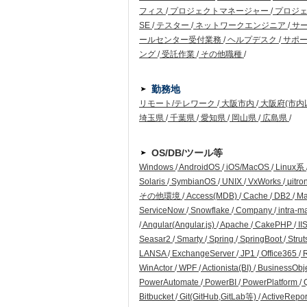
フィス
/
プロジェクトマネージャー
/
プロジ
SE
/
テスター
/
ネットワークエンジニア
/
サ
ールセンター受付業務
/
ヘルプデスク
/
サポー
ング
/
受託作業
/
その他職種
/
勤務地
リモート/テレワーク
/
大阪市内
/
大阪府(市内
埼玉県
/
千葉県
/
愛知県
/
岡山県
/
広島県
/
OS/DB/ツール等
Windows
/
AndroidOS
/
iOS/MacOS
/
Linux系
Solaris
/
SymbianOS
/
UNIX
/
VxWorks
/
μitro
その他環境
/
Access(MDB)
/
Cache
/
DB2
/
Ma
ServiceNow
/
Snowflake
/
Company
/
intra-m
/
Angular(Angular.js)
/
Apache
/
CakePHP
/
II
Seasar2
/
Smarty
/
Spring
/
SpringBoot
/
Strut
LANSA
/
ExchangeServer
/
JP1
/
Office365
/
WinActor
/
WPF
/
Actionista(BI)
/
BusinessObj
PowerAutomate
/
PowerBI
/
PowerPlatform
/
Q
Bitbucket
/
Git(GitHub,GitLab等)
/
ActiveRepo