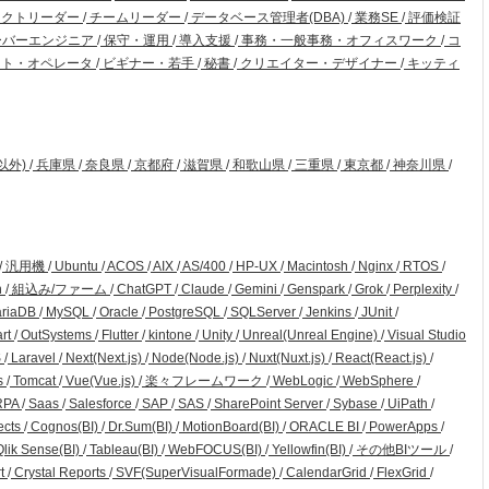
ェクトリーダー
/
チームリーダー
/
データベース管理者(DBA)
/
業務SE
/
評価検証
ーバーエンジニア
/
保守・運用
/
導入支援
/
事務・一般事務・オフィスワーク
/
コ
ト・オペレータ
/
ビギナー・若手
/
秘書
/
クリエイター・デザイナー
/
キッティ
以外)
/
兵庫県
/
奈良県
/
京都府
/
滋賀県
/
和歌山県
/
三重県
/
東京都
/
神奈川県
/
/
汎用機
/
Ubuntu
/
ACOS
/
AIX
/
AS/400
/
HP-UX
/
Macintosh
/
Nginx
/
RTOS
/
n
/
組込み/ファーム
/
ChatGPT
/
Claude
/
Gemini
/
Genspark
/
Grok
/
Perplexity
/
riaDB
/
MySQL
/
Oracle
/
PostgreSQL
/
SQLServer
/
Jenkins
/
JUnit
/
art
/
OutSystems
/
Flutter
/
kintone
/
Unity
/
Unreal(Unreal Engine)
/
Visual Studio
S
/
Laravel
/
Next(Next.js)
/
Node(Node.js)
/
Nuxt(Nuxt.js)
/
React(React.js)
/
s
/
Tomcat
/
Vue(Vue.js)
/
楽々フレームワーク
/
WebLogic
/
WebSphere
/
RPA
/
Saas
/
Salesforce
/
SAP
/
SAS
/
SharePoint Server
/
Sybase
/
UiPath
/
ects
/
Cognos(BI)
/
Dr.Sum(BI)
/
MotionBoard(BI)
/
ORACLE BI
/
PowerApps
/
lik Sense(BI)
/
Tableau(BI)
/
WebFOCUS(BI)
/
Yellowfin(BI)
/
その他BIツール
/
rt
/
Crystal Reports
/
SVF(SuperVisualFormade)
/
CalendarGrid
/
FlexGrid
/