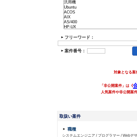
フリーワード：
案件番号：
対象となる案
「非公開案件」は《
人気案件や非公開案
取扱い案件
職種
システムエンジニア
/
プログラマー
/
Webデ