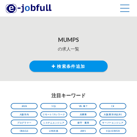
TOGG
NAVIG
MUMPS
の求人一覧
検索条件追加
注目キーワード
JAVA
SQL
VB.NET
C#
大阪市内
リモート/テレワーク
兵庫県
大阪府(市内以外)
プログラマー
システムエンジニア
保守・運用
サーバーエンジニア
ORACLE
LINUX系
AWS
SQLSERVER