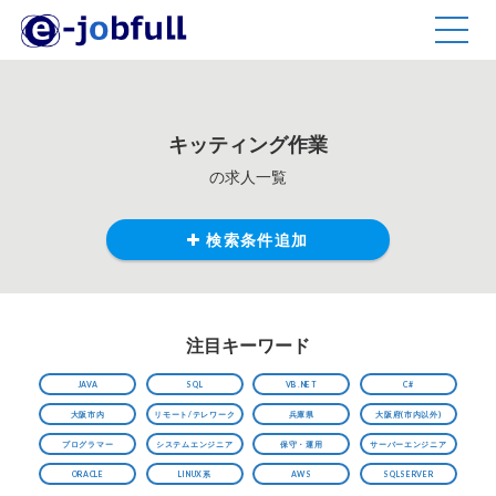
TOGG
NAVIG
キッティング作業
の求人一覧
検索条件追加
注目キーワード
JAVA
SQL
VB.NET
C#
大阪市内
リモート/テレワーク
兵庫県
大阪府(市内以外)
プログラマー
システムエンジニア
保守・運用
サーバーエンジニア
ORACLE
LINUX系
AWS
SQLSERVER