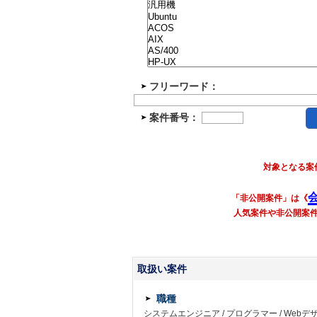
フリーワード：
案件番号：
対象となる案
「非公開案件」は《
人気案件や非公開案
取扱い案件
職種
システムエンジニア
/
プログラマー
/
Webデ