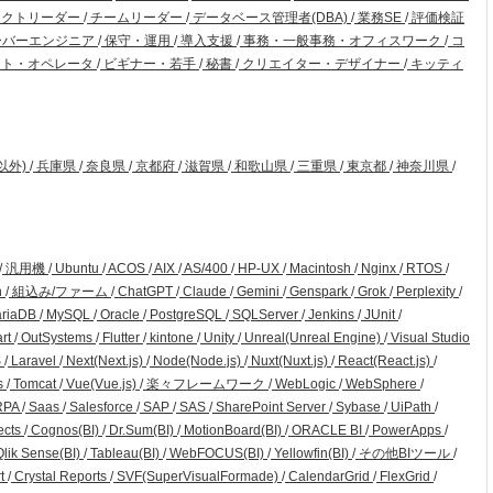
ェクトリーダー
/
チームリーダー
/
データベース管理者(DBA)
/
業務SE
/
評価検証
ーバーエンジニア
/
保守・運用
/
導入支援
/
事務・一般事務・オフィスワーク
/
コ
ト・オペレータ
/
ビギナー・若手
/
秘書
/
クリエイター・デザイナー
/
キッティ
以外)
/
兵庫県
/
奈良県
/
京都府
/
滋賀県
/
和歌山県
/
三重県
/
東京都
/
神奈川県
/
/
汎用機
/
Ubuntu
/
ACOS
/
AIX
/
AS/400
/
HP-UX
/
Macintosh
/
Nginx
/
RTOS
/
n
/
組込み/ファーム
/
ChatGPT
/
Claude
/
Gemini
/
Genspark
/
Grok
/
Perplexity
/
riaDB
/
MySQL
/
Oracle
/
PostgreSQL
/
SQLServer
/
Jenkins
/
JUnit
/
art
/
OutSystems
/
Flutter
/
kintone
/
Unity
/
Unreal(Unreal Engine)
/
Visual Studio
S
/
Laravel
/
Next(Next.js)
/
Node(Node.js)
/
Nuxt(Nuxt.js)
/
React(React.js)
/
s
/
Tomcat
/
Vue(Vue.js)
/
楽々フレームワーク
/
WebLogic
/
WebSphere
/
RPA
/
Saas
/
Salesforce
/
SAP
/
SAS
/
SharePoint Server
/
Sybase
/
UiPath
/
ects
/
Cognos(BI)
/
Dr.Sum(BI)
/
MotionBoard(BI)
/
ORACLE BI
/
PowerApps
/
lik Sense(BI)
/
Tableau(BI)
/
WebFOCUS(BI)
/
Yellowfin(BI)
/
その他BIツール
/
rt
/
Crystal Reports
/
SVF(SuperVisualFormade)
/
CalendarGrid
/
FlexGrid
/