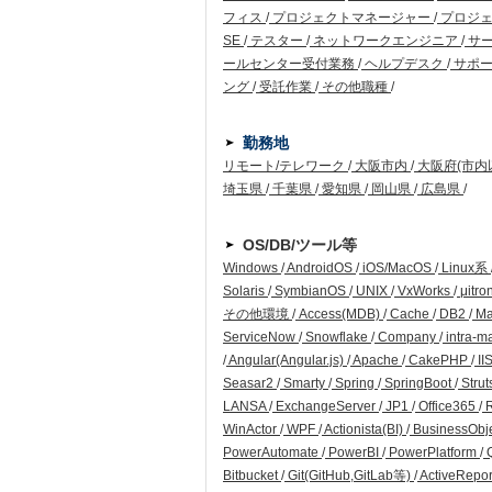
フィス
/
プロジェクトマネージャー
/
プロジ
SE
/
テスター
/
ネットワークエンジニア
/
サ
ールセンター受付業務
/
ヘルプデスク
/
サポー
ング
/
受託作業
/
その他職種
/
勤務地
リモート/テレワーク
/
大阪市内
/
大阪府(市内
埼玉県
/
千葉県
/
愛知県
/
岡山県
/
広島県
/
OS/DB/ツール等
Windows
/
AndroidOS
/
iOS/MacOS
/
Linux系
Solaris
/
SymbianOS
/
UNIX
/
VxWorks
/
μitro
その他環境
/
Access(MDB)
/
Cache
/
DB2
/
Ma
ServiceNow
/
Snowflake
/
Company
/
intra-m
/
Angular(Angular.js)
/
Apache
/
CakePHP
/
II
Seasar2
/
Smarty
/
Spring
/
SpringBoot
/
Strut
LANSA
/
ExchangeServer
/
JP1
/
Office365
/
WinActor
/
WPF
/
Actionista(BI)
/
BusinessObj
PowerAutomate
/
PowerBI
/
PowerPlatform
/
Q
Bitbucket
/
Git(GitHub,GitLab等)
/
ActiveRepo