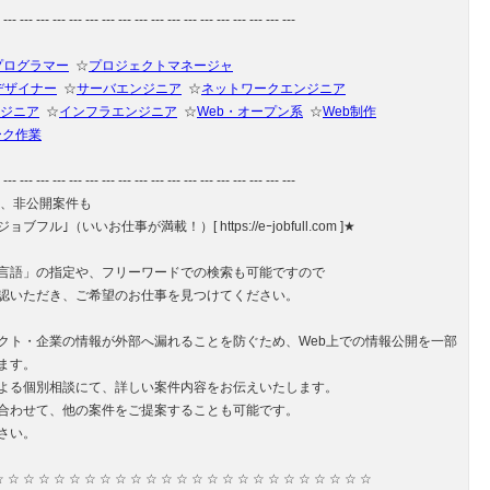
 --- --- --- --- --- --- --- --- --- --- --- --- --- --- --- --- --- ---
プログラマー
☆
プロジェクトマネージャ
デザイナー
☆
サーバエンジニア
☆
ネットワークエンジニア
ジニア
☆
インフラエンジニア
☆
Web・オープン系
☆
Web制作
ーク作業
 --- --- --- --- --- --- --- --- --- --- --- --- --- --- --- --- --- ---
や、非公開案件も
フル｣（いいお仕事が満載！）[ https://eｰjobfull.com ]★
言語」の指定や、フリーワードでの検索も可能ですので
認いただき、ご希望のお仕事を見つけてください。
クト・企業の情報が外部へ漏れることを防ぐため、Web上での情報公開を一部
ます。
よる個別相談にて、詳しい案件内容をお伝えいたします。
合わせて、他の案件をご提案することも可能です。
さい。
☆ ☆ ☆ ☆ ☆ ☆ ☆ ☆ ☆ ☆ ☆ ☆ ☆ ☆ ☆ ☆ ☆ ☆ ☆ ☆ ☆ ☆ ☆ ☆ ☆