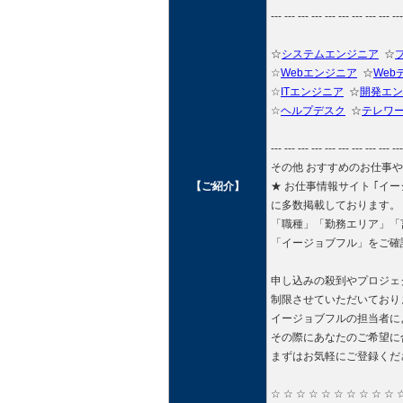
--- --- --- --- --- --- --- --- --- ---
☆
システムエンジニア
☆
☆
Webエンジニア
☆
Web
☆
ITエンジニア
☆
開発エン
☆
ヘルプデスク
☆
テレワ
--- --- --- --- --- --- --- --- --- ---
その他 おすすめのお仕事
【ご紹介】
★ お仕事情報サイト ｢イージョブ
に多数掲載しております。
「職種」「勤務エリア」「
「イージョブフル」をご確
申し込みの殺到やプロジェ
制限させていただいており
イージョブフルの担当者に
その際にあなたのご希望に
まずはお気軽にご登録くだ
☆ ☆ ☆ ☆ ☆ ☆ ☆ ☆ ☆ ☆ 