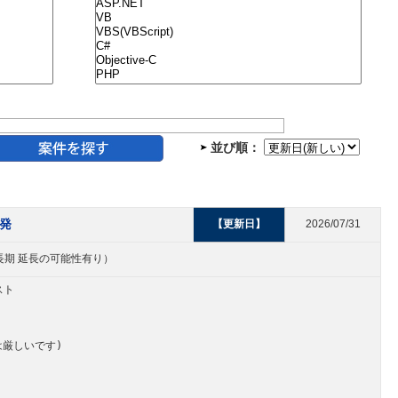
並び順：
開発
【更新日】
2026/07/31
（中長期 延長の可能性有り）
スト
は厳しいです)