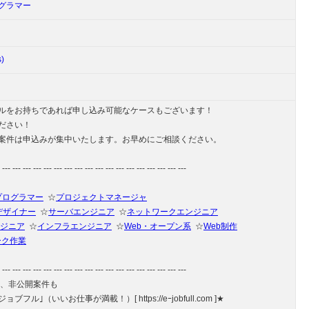
グラマー
s)
ルをお持ちであれば申し込み可能なケースもございます！
ださい！
案件は申込みが集中いたします。お早めにご相談ください。
 --- --- --- --- --- --- --- --- --- --- --- --- --- --- --- --- --- ---
プログラマー
☆
プロジェクトマネージャ
デザイナー
☆
サーバエンジニア
☆
ネットワークエンジニア
ジニア
☆
インフラエンジニア
☆
Web・オープン系
☆
Web制作
ーク作業
 --- --- --- --- --- --- --- --- --- --- --- --- --- --- --- --- --- ---
や、非公開案件も
フル｣（いいお仕事が満載！）[ https://eｰjobfull.com ]★