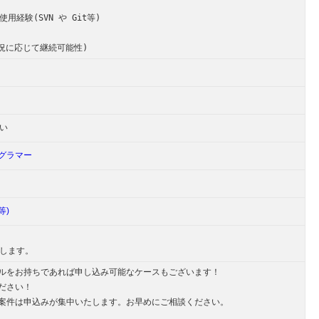
用経験(SVN や Git等)
状況に応じて継続可能性)
い
グラマー
b等)
望します。
ルをお持ちであれば申し込み可能なケースもございます！
ださい！
案件は申込みが集中いたします。お早めにご相談ください。