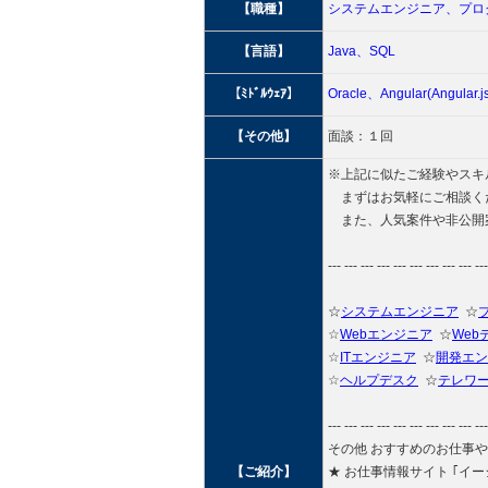
【職種】
システムエンジニア、
プロ
【言語】
Java、
SQL
【ﾐﾄﾞﾙｳｪｱ】
Oracle、
Angular(Angular.j
【その他】
面談：１回
※上記に似たご経験やスキ
まずはお気軽にご相談く
また、人気案件や非公開
--- --- --- --- --- --- --- --- --- ---
☆
システムエンジニア
☆
☆
Webエンジニア
☆
Web
☆
ITエンジニア
☆
開発エン
☆
ヘルプデスク
☆
テレワ
--- --- --- --- --- --- --- --- --- ---
その他 おすすめのお仕事
【ご紹介】
★ お仕事情報サイト ｢イージョブ