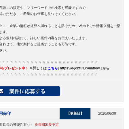
言語」の指定や、フリーワードでの検索も可能ですので
認いただき、ご希望のお仕事を見つけてください。
クト・企業の情報が外部へ漏れることを防ぐため、Web上での情報公開を一部
ます。
よる個別相談にて、詳しい案件内容をお伝えいたします。
合わせて、他の案件をご提案することも可能です。
さい。
☆ ☆ ☆ ☆ ☆ ☆ ☆ ☆ ☆ ☆ ☆ ☆ ☆ ☆ ☆ ☆ ☆ ☆ ☆ ☆ ☆ ☆ ☆ ☆ ☆
券をプレゼント中！
※詳しくは
こちら
[ https://e-jobfull.com/flow ] から
☆ ☆ ☆ ☆ ☆ ☆ ☆ ☆ ☆ ☆ ☆ ☆ ☆ ☆ ☆ ☆ ☆ ☆ ☆ ☆ ☆ ☆ ☆ ☆ ☆
運用保守
【更新日】
2026/06/30
中長期 延長の可能性有り）
※長期延長予定