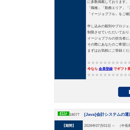
に多数掲載しております。
「職種」「勤務エリア」「
「イージョブフル」をご確
申し込みの殺到やプロジェ
制限させていただいており
イージョブフルの担当者に
その際にあなたのご希望に
まずはお気軽にご登録くだ
☆ ☆ ☆ ☆ ☆ ☆ ☆ ☆ ☆ ☆ 
今なら
会員登録
でギフト
☆ ☆ ☆ ☆ ☆ ☆ ☆ ☆ ☆ ☆ 
[Java]会計システムの
18077
【期間】
2026年07月01日 ～ （