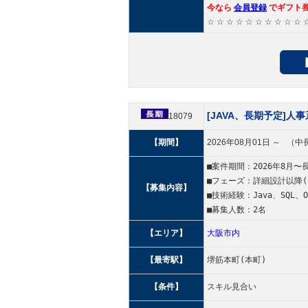
今なら
会員登録
でギフト
☆ ☆ ☆ ☆ ☆ ☆ ☆ ☆ ☆ ☆ 
[JAVA、長期予定]
18079
【期間】
2026年08月01日 ～ 
■案件期間：2026年8月〜
■フェーズ：詳細設計以降(
【募集内容】
■技術経験：Java、SQL、OR
■募集人数：2名
【エリア】
大阪市内
【最寄駅】
堺筋本町(本町)
【条件】
スキル見合い