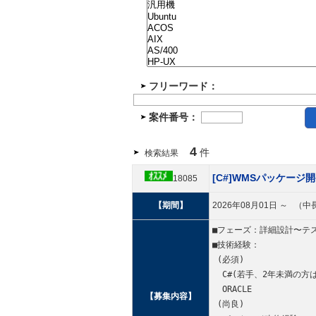
フリーワード：
案件番号：
4
件
検索結果
[C#]WMSパッケージ
18085
【期間】
2026年08月01日 ～ 
■フェーズ：詳細設計〜テ
■技術経験：
 (必須)
  C#(若手、2年未満の方
  ORACLE
【募集内容】
 (尚良)