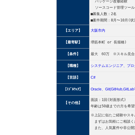
  パッケージ改修経験
  ソースコード管理ツール使
■募集人数：2名
■案件期間：8月〜10月(
【エリア】
大阪市内
【最寄駅】
堺筋本町 or 長堀橋)
【条件】
最大 60万 ※スキル見合
【職種】
システムエンジニア、
プロ
【言語】
C#
【ﾐﾄﾞﾙｳｪｱ】
Oracle、
Git(GitHub,GitLa
面談：1回(対面形式)
【その他】
年齢は50歳までの方を希
※上記に似たご経験やスキ
まずはお気軽にご相談く
また、人気案件や非公開