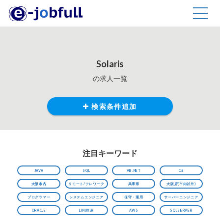
TOGG
NAVIG
Solaris
の求人一覧
検索条件追加
注目キーワード
JAVA
SQL
VB.NET
C#
大阪市内
リモート/テレワーク
兵庫県
大阪府(市内以外)
プログラマー
システムエンジニア
保守・運用
サーバーエンジニア
ORACLE
LINUX系
AWS
SQLSERVER