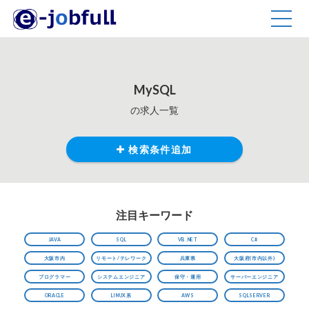
TOGG
NAVIG
MySQL
の求人一覧
検索条件追加
注目キーワード
JAVA
SQL
VB.NET
C#
大阪市内
リモート/テレワーク
兵庫県
大阪府(市内以外)
プログラマー
システムエンジニア
保守・運用
サーバーエンジニア
ORACLE
LINUX系
AWS
SQLSERVER