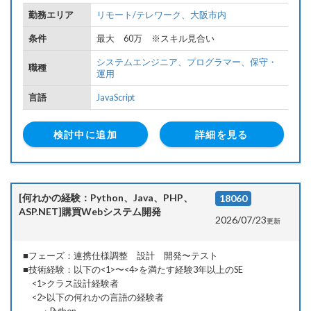
勤務エリア
リモート/テレワーク、
大阪市内
条件
最大 60万 ※スキル見合い
システムエンジニア、
プログラマー、
保守・
職種
運用
言語
JavaScript
検討中に追加
詳細を見る
[何れかの経験：Python、Java、PHP、
18060
ASP.NET]購買Webシステム開発
2026/07/23
更新
■フェーズ：連携仕様調整 設計 開発〜テスト
■技術経験：以下の<1>〜<4>を満たす経験3年以上のSE
<1>クラス設計経験者
<2>以下の何れかの言語の経験者