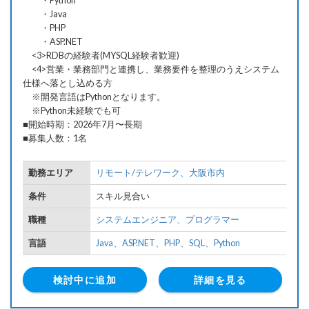
・Python
・Java
・PHP
・ASP.NET
<3>RDBの経験者(MYSQL経験者歓迎)
<4>営業・業務部門と連携し、業務要件を整理のうえシステム
仕様へ落とし込める方
※開発言語はPythonとなります。
※Python未経験でも可
■開始時期：2026年7月〜長期
■募集人数：1名
勤務エリア
リモート/テレワーク、
大阪市内
条件
スキル見合い
職種
システムエンジニア、
プログラマー
言語
Java、
ASP.NET、
PHP、
SQL、
Python
検討中に追加
詳細を見る