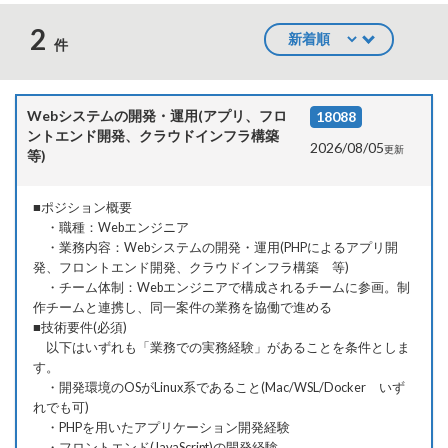
2
件
Webシステムの開発・運用(アプリ、フロ
18088
ントエンド開発、クラウドインフラ構築
2026/08/05
更新
等)
■ポジション概要
・職種：Webエンジニア
・業務内容：Webシステムの開発・運用(PHPによるアプリ開
発、フロントエンド開発、クラウドインフラ構築 等)
選
・チーム体制：Webエンジニアで構成されるチームに参画。制
択
中
作チームと連携し、同一案件の業務を協働で進める
■技術要件(必須)
以下はいずれも「業務での実務経験」があることを条件としま
す。
・開発環境のOSがLinux系であること(Mac/WSL/Docker いず
れでも可)
・PHPを用いたアプリケーション開発経験
・フロントエンド(JavaScript)の開発経験