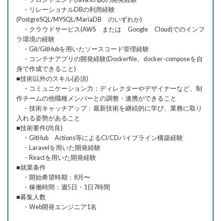
・リレーショナルDBの利用経験
(PostgreSQL/MYSQL/MariaDB のいずれか)
・クラウドサービス(AWS または Google Cloud)でのインフ
ラ環境の経験
・Git/GitHubを用いたソースコード管理経験
・コンテナアプリの開発経験(Dockerfile、docker-composeを自
身で作成できること)
■技術以外のスキル(必須)
・コミュニケーション力：ディレクターやデザイナーなど、制
作チームの他職種メンバーとの調整・連携ができること
・技術キャッチアップ：最新技術を継続的に学び、業務に取り
入れる姿勢があること
■技術要件(尚良)
・GitHub Actions等によるCI/CDパイプライン構築経験
・Laravelを用いた開発経験
・Reactを用いた開発経験
■就業条件
・開始希望時期：8月〜
・稼働時間：週5日・1日7時間
■募集人数
・Web開発エンジニア1名