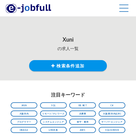
TOGG
NAVIG
Xuni
の求人一覧
検索条件追加
注目キーワード
JAVA
SQL
VB.NET
C#
大阪市内
リモート/テレワーク
兵庫県
大阪府(市内以外)
プログラマー
システムエンジニア
保守・運用
サーバーエンジニア
ORACLE
LINUX系
AWS
SQLSERVER