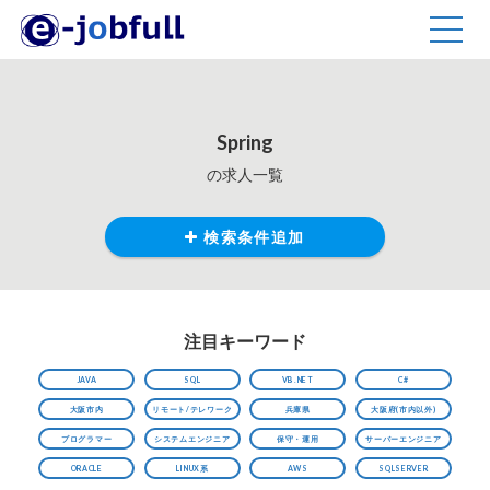
TOGG
NAVIG
Spring
の求人一覧
検索条件追加
注目キーワード
JAVA
SQL
VB.NET
C#
大阪市内
リモート/テレワーク
兵庫県
大阪府(市内以外)
プログラマー
システムエンジニア
保守・運用
サーバーエンジニア
ORACLE
LINUX系
AWS
SQLSERVER