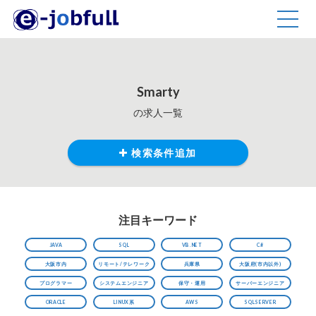
TOGG
NAVIG
Smarty
の求人一覧
検索条件追加
注目キーワード
JAVA
SQL
VB.NET
C#
大阪市内
リモート/テレワーク
兵庫県
大阪府(市内以外)
プログラマー
システムエンジニア
保守・運用
サーバーエンジニア
ORACLE
LINUX系
AWS
SQLSERVER