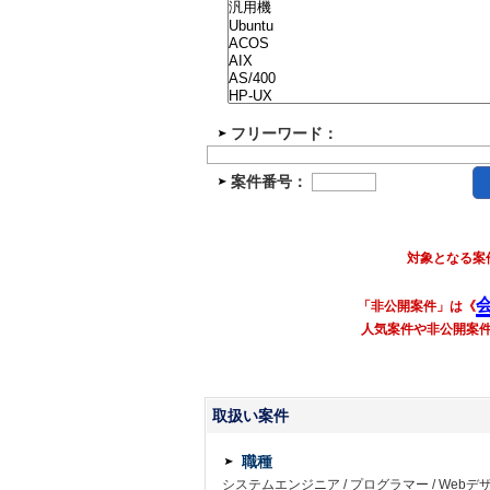
フリーワード：
案件番号：
対象となる案
「非公開案件」は《
人気案件や非公開案
取扱い案件
職種
システムエンジニア
/
プログラマー
/
Webデ