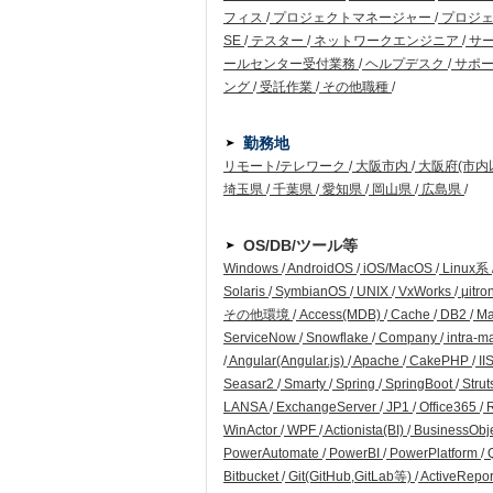
フィス
/
プロジェクトマネージャー
/
プロジ
SE
/
テスター
/
ネットワークエンジニア
/
サ
ールセンター受付業務
/
ヘルプデスク
/
サポー
ング
/
受託作業
/
その他職種
/
勤務地
リモート/テレワーク
/
大阪市内
/
大阪府(市内
埼玉県
/
千葉県
/
愛知県
/
岡山県
/
広島県
/
OS/DB/ツール等
Windows
/
AndroidOS
/
iOS/MacOS
/
Linux系
Solaris
/
SymbianOS
/
UNIX
/
VxWorks
/
μitro
その他環境
/
Access(MDB)
/
Cache
/
DB2
/
Ma
ServiceNow
/
Snowflake
/
Company
/
intra-m
/
Angular(Angular.js)
/
Apache
/
CakePHP
/
II
Seasar2
/
Smarty
/
Spring
/
SpringBoot
/
Strut
LANSA
/
ExchangeServer
/
JP1
/
Office365
/
WinActor
/
WPF
/
Actionista(BI)
/
BusinessObj
PowerAutomate
/
PowerBI
/
PowerPlatform
/
Q
Bitbucket
/
Git(GitHub,GitLab等)
/
ActiveRepo