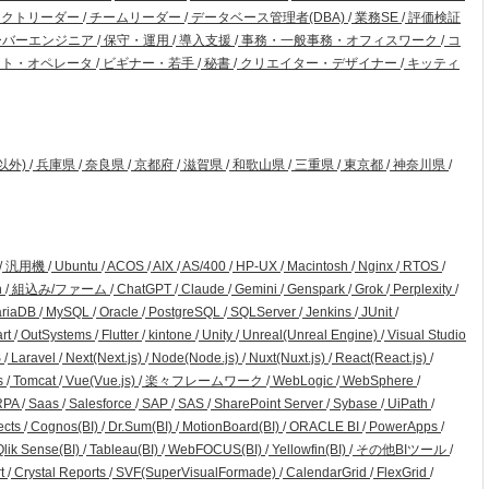
ェクトリーダー
/
チームリーダー
/
データベース管理者(DBA)
/
業務SE
/
評価検証
ーバーエンジニア
/
保守・運用
/
導入支援
/
事務・一般事務・オフィスワーク
/
コ
ト・オペレータ
/
ビギナー・若手
/
秘書
/
クリエイター・デザイナー
/
キッティ
以外)
/
兵庫県
/
奈良県
/
京都府
/
滋賀県
/
和歌山県
/
三重県
/
東京都
/
神奈川県
/
/
汎用機
/
Ubuntu
/
ACOS
/
AIX
/
AS/400
/
HP-UX
/
Macintosh
/
Nginx
/
RTOS
/
n
/
組込み/ファーム
/
ChatGPT
/
Claude
/
Gemini
/
Genspark
/
Grok
/
Perplexity
/
riaDB
/
MySQL
/
Oracle
/
PostgreSQL
/
SQLServer
/
Jenkins
/
JUnit
/
art
/
OutSystems
/
Flutter
/
kintone
/
Unity
/
Unreal(Unreal Engine)
/
Visual Studio
S
/
Laravel
/
Next(Next.js)
/
Node(Node.js)
/
Nuxt(Nuxt.js)
/
React(React.js)
/
s
/
Tomcat
/
Vue(Vue.js)
/
楽々フレームワーク
/
WebLogic
/
WebSphere
/
RPA
/
Saas
/
Salesforce
/
SAP
/
SAS
/
SharePoint Server
/
Sybase
/
UiPath
/
ects
/
Cognos(BI)
/
Dr.Sum(BI)
/
MotionBoard(BI)
/
ORACLE BI
/
PowerApps
/
lik Sense(BI)
/
Tableau(BI)
/
WebFOCUS(BI)
/
Yellowfin(BI)
/
その他BIツール
/
rt
/
Crystal Reports
/
SVF(SuperVisualFormade)
/
CalendarGrid
/
FlexGrid
/