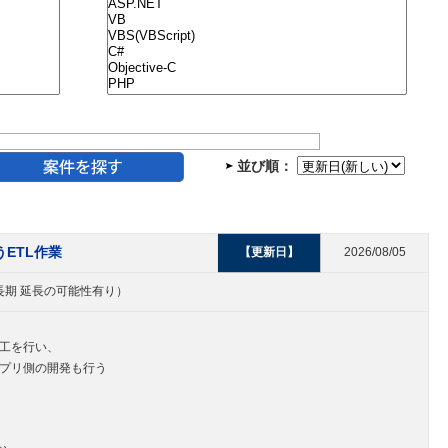
並び順：
ETL作業
【更新日】
2026/08/05
（中長期 延長の可能性有り）
加工を行い、
アプリ側の開発も行う