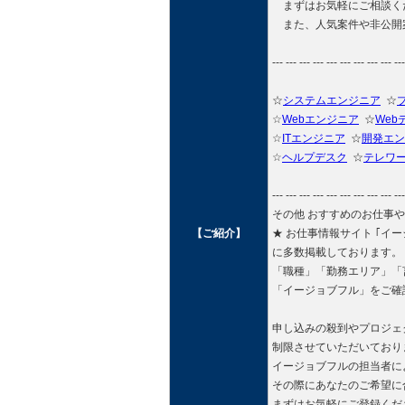
まずはお気軽にご相談く
また、人気案件や非公開
--- --- --- --- --- --- --- --- --- ---
☆
システムエンジニア
☆
☆
Webエンジニア
☆
Web
☆
ITエンジニア
☆
開発エン
☆
ヘルプデスク
☆
テレワ
--- --- --- --- --- --- --- --- --- ---
その他 おすすめのお仕事
【ご紹介】
★ お仕事情報サイト ｢イージョブ
に多数掲載しております。
「職種」「勤務エリア」「
「イージョブフル」をご確
申し込みの殺到やプロジェ
制限させていただいており
イージョブフルの担当者に
その際にあなたのご希望に
まずはお気軽にご登録くだ