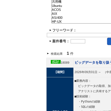
フリーワード：
案件番号：
1
件
検索結果
ビッグデータを取り扱う
18089
【期間】
2026年09月01日 ～ 
■業務内容：
  ビックデータの取得、
  アナリストに共有する
■技術経験：
  ・Pythonの経験
  ・SQLの経験