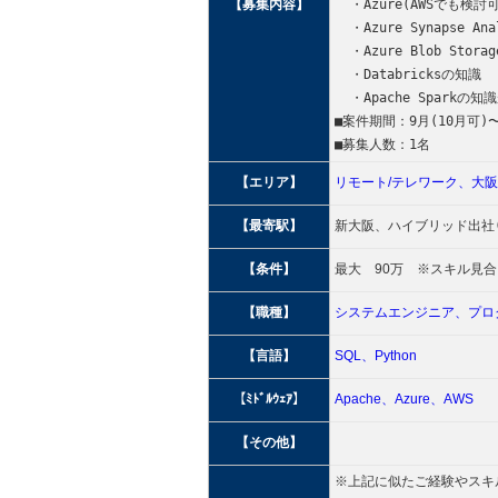
【募集内容】
  ・Azure(AWSでも検討
  ・Azure Synapse Ana
  ・Azure Blob Stora
  ・Databricksの知識
  ・Apache Spark
■案件期間：9月(10月可)〜
■募集人数：1名
【エリア】
リモート/テレワーク、
大阪
【最寄駅】
新大阪、ハイブリッド出社
【条件】
最大 90万 ※スキル見合
【職種】
システムエンジニア、
プロ
【言語】
SQL、
Python
【ﾐﾄﾞﾙｳｪｱ】
Apache、
Azure、
AWS
【その他】
※上記に似たご経験やスキ