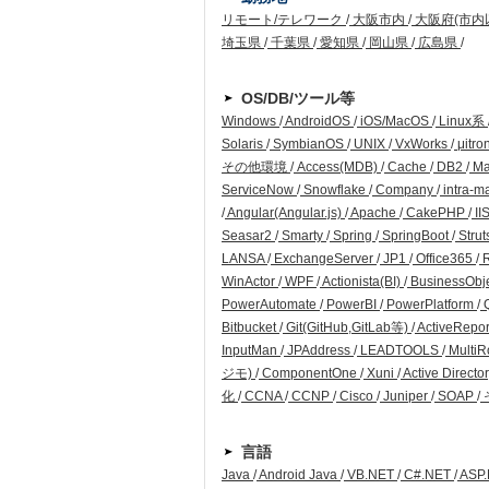
リモート/テレワーク
/
大阪市内
/
大阪府(市内
埼玉県
/
千葉県
/
愛知県
/
岡山県
/
広島県
/
OS/DB/ツール等
Windows
/
AndroidOS
/
iOS/MacOS
/
Linux系
Solaris
/
SymbianOS
/
UNIX
/
VxWorks
/
μitro
その他環境
/
Access(MDB)
/
Cache
/
DB2
/
Ma
ServiceNow
/
Snowflake
/
Company
/
intra-m
/
Angular(Angular.js)
/
Apache
/
CakePHP
/
II
Seasar2
/
Smarty
/
Spring
/
SpringBoot
/
Strut
LANSA
/
ExchangeServer
/
JP1
/
Office365
/
WinActor
/
WPF
/
Actionista(BI)
/
BusinessObj
PowerAutomate
/
PowerBI
/
PowerPlatform
/
Q
Bitbucket
/
Git(GitHub,GitLab等)
/
ActiveRepo
InputMan
/
JPAddress
/
LEADTOOLS
/
Multi
ジモ)
/
ComponentOne
/
Xuni
/
Active Directo
化
/
CCNA
/
CCNP
/
Cisco
/
Juniper
/
SOAP
/
言語
Java
/
Android Java
/
VB.NET
/
C#.NET
/
ASP