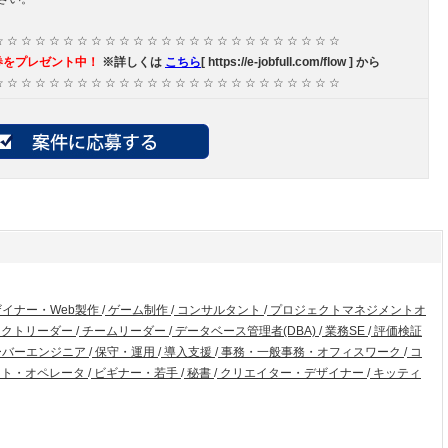
☆ ☆ ☆ ☆ ☆ ☆ ☆ ☆ ☆ ☆ ☆ ☆ ☆ ☆ ☆ ☆ ☆ ☆ ☆ ☆ ☆ ☆ ☆ ☆ ☆
券をプレゼント中！
※詳しくは
こちら
[ https://e-jobfull.com/flow ] から
☆ ☆ ☆ ☆ ☆ ☆ ☆ ☆ ☆ ☆ ☆ ☆ ☆ ☆ ☆ ☆ ☆ ☆ ☆ ☆ ☆ ☆ ☆ ☆ ☆
ザイナー・Web製作
/
ゲーム制作
/
コンサルタント
/
プロジェクトマネジメントオ
ェクトリーダー
/
チームリーダー
/
データベース管理者(DBA)
/
業務SE
/
評価検証
ーバーエンジニア
/
保守・運用
/
導入支援
/
事務・一般事務・オフィスワーク
/
コ
ト・オペレータ
/
ビギナー・若手
/
秘書
/
クリエイター・デザイナー
/
キッティ