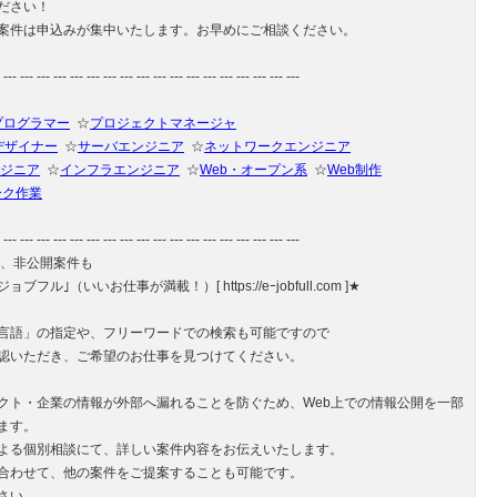
ださい！
案件は申込みが集中いたします。お早めにご相談ください。
 --- --- --- --- --- --- --- --- --- --- --- --- --- --- --- --- --- ---
プログラマー
☆
プロジェクトマネージャ
デザイナー
☆
サーバエンジニア
☆
ネットワークエンジニア
ジニア
☆
インフラエンジニア
☆
Web・オープン系
☆
Web制作
ーク作業
 --- --- --- --- --- --- --- --- --- --- --- --- --- --- --- --- --- ---
や、非公開案件も
フル｣（いいお仕事が満載！）[ https://eｰjobfull.com ]★
言語」の指定や、フリーワードでの検索も可能ですので
認いただき、ご希望のお仕事を見つけてください。
クト・企業の情報が外部へ漏れることを防ぐため、Web上での情報公開を一部
ます。
よる個別相談にて、詳しい案件内容をお伝えいたします。
合わせて、他の案件をご提案することも可能です。
さい。