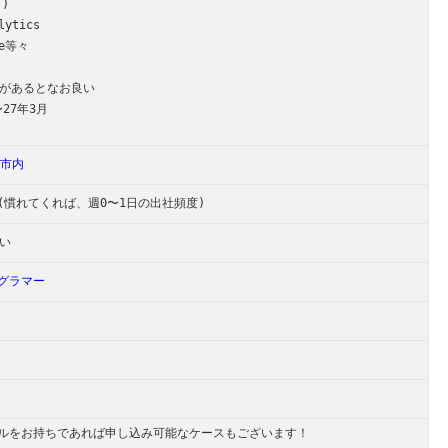
可)
lytics
ge等々
の知識があるとなお良い
27年3月
市内
(慣れてくれば、週0〜1日の出社頻度)
い
グラマー
ルをお持ちであれば申し込み可能なケースもございます！