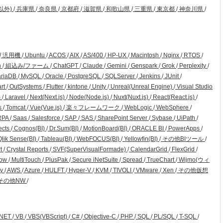
以外)
/
兵庫県
/
奈良県
/
京都府
/
滋賀県
/
和歌山県
/
三重県
/
東京都
/
神奈川県
/
/
汎用機
/
Ubuntu
/
ACOS
/
AIX
/
AS/400
/
HP-UX
/
Macintosh
/
Nginx
/
RTOS
/
n
/
組込み/ファーム
/
ChatGPT
/
Claude
/
Gemini
/
Genspark
/
Grok
/
Perplexity
/
riaDB
/
MySQL
/
Oracle
/
PostgreSQL
/
SQLServer
/
Jenkins
/
JUnit
/
art
/
OutSystems
/
Flutter
/
kintone
/
Unity
/
Unreal(Unreal Engine)
/
Visual Studio
S
/
Laravel
/
Next(Next.js)
/
Node(Node.js)
/
Nuxt(Nuxt.js)
/
React(React.js)
/
s
/
Tomcat
/
Vue(Vue.js)
/
楽々フレームワーク
/
WebLogic
/
WebSphere
/
RPA
/
Saas
/
Salesforce
/
SAP
/
SAS
/
SharePoint Server
/
Sybase
/
UiPath
/
ects
/
Cognos(BI)
/
Dr.Sum(BI)
/
MotionBoard(BI)
/
ORACLE BI
/
PowerApps
/
lik Sense(BI)
/
Tableau(BI)
/
WebFOCUS(BI)
/
Yellowfin(BI)
/
その他BIツール
/
rt
/
Crystal Reports
/
SVF(SuperVisualFormade)
/
CalendarGrid
/
FlexGrid
/
Row
/
MultiTouch
/
PlusPak
/
Secure iNetSuite
/
Spread
/
TrueChart
/
Wijmo(ウィ
ry
/
AWS
/
Azure
/
HULFT
/
Hyper-V
/
KVM
/
TIVOLI
/
VMware
/
Xen
/
その他仮想
その他NW
/
.NET
/
VB
/
VBS(VBScript)
/
C#
/
Objective-C
/
PHP
/
SQL
/
PL/SQL
/
T-SQL
/