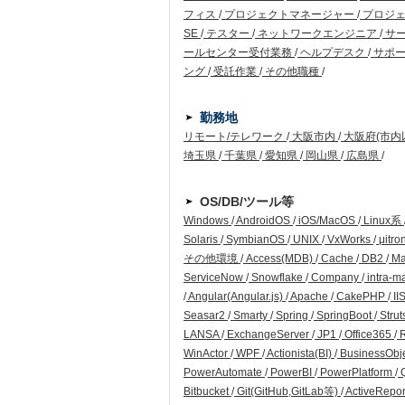
フィス
/
プロジェクトマネージャー
/
プロジ
SE
/
テスター
/
ネットワークエンジニア
/
サ
ールセンター受付業務
/
ヘルプデスク
/
サポー
ング
/
受託作業
/
その他職種
/
勤務地
リモート/テレワーク
/
大阪市内
/
大阪府(市内
埼玉県
/
千葉県
/
愛知県
/
岡山県
/
広島県
/
OS/DB/ツール等
Windows
/
AndroidOS
/
iOS/MacOS
/
Linux系
Solaris
/
SymbianOS
/
UNIX
/
VxWorks
/
μitro
その他環境
/
Access(MDB)
/
Cache
/
DB2
/
Ma
ServiceNow
/
Snowflake
/
Company
/
intra-m
/
Angular(Angular.js)
/
Apache
/
CakePHP
/
II
Seasar2
/
Smarty
/
Spring
/
SpringBoot
/
Strut
LANSA
/
ExchangeServer
/
JP1
/
Office365
/
WinActor
/
WPF
/
Actionista(BI)
/
BusinessObj
PowerAutomate
/
PowerBI
/
PowerPlatform
/
Q
Bitbucket
/
Git(GitHub,GitLab等)
/
ActiveRepo