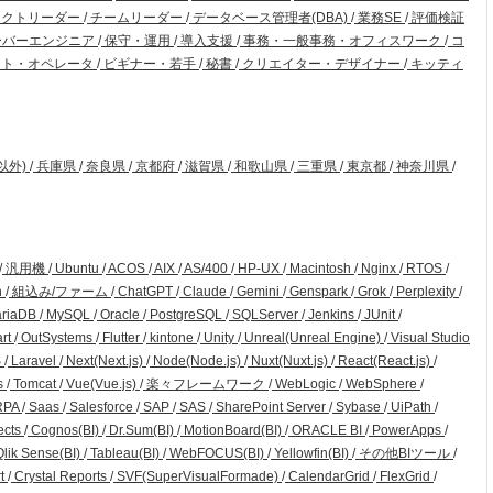
ェクトリーダー
/
チームリーダー
/
データベース管理者(DBA)
/
業務SE
/
評価検証
ーバーエンジニア
/
保守・運用
/
導入支援
/
事務・一般事務・オフィスワーク
/
コ
ト・オペレータ
/
ビギナー・若手
/
秘書
/
クリエイター・デザイナー
/
キッティ
以外)
/
兵庫県
/
奈良県
/
京都府
/
滋賀県
/
和歌山県
/
三重県
/
東京都
/
神奈川県
/
/
汎用機
/
Ubuntu
/
ACOS
/
AIX
/
AS/400
/
HP-UX
/
Macintosh
/
Nginx
/
RTOS
/
n
/
組込み/ファーム
/
ChatGPT
/
Claude
/
Gemini
/
Genspark
/
Grok
/
Perplexity
/
riaDB
/
MySQL
/
Oracle
/
PostgreSQL
/
SQLServer
/
Jenkins
/
JUnit
/
art
/
OutSystems
/
Flutter
/
kintone
/
Unity
/
Unreal(Unreal Engine)
/
Visual Studio
S
/
Laravel
/
Next(Next.js)
/
Node(Node.js)
/
Nuxt(Nuxt.js)
/
React(React.js)
/
s
/
Tomcat
/
Vue(Vue.js)
/
楽々フレームワーク
/
WebLogic
/
WebSphere
/
RPA
/
Saas
/
Salesforce
/
SAP
/
SAS
/
SharePoint Server
/
Sybase
/
UiPath
/
ects
/
Cognos(BI)
/
Dr.Sum(BI)
/
MotionBoard(BI)
/
ORACLE BI
/
PowerApps
/
lik Sense(BI)
/
Tableau(BI)
/
WebFOCUS(BI)
/
Yellowfin(BI)
/
その他BIツール
/
rt
/
Crystal Reports
/
SVF(SuperVisualFormade)
/
CalendarGrid
/
FlexGrid
/