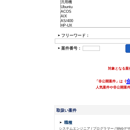
フリーワード：
案件番号：
対象となる案
「非公開案件」は《
人気案件や非公開案
取扱い案件
職種
システムエンジニア
/
プログラマー
/
Webデ