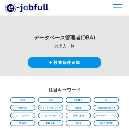
TOGG
NAVIG
データベース管理者(DBA)
の求人一覧
検索条件追加
注目キーワード
JAVA
SQL
VB.NET
C#
大阪市内
リモート/テレワーク
兵庫県
大阪府(市内以外)
プログラマー
システムエンジニア
保守・運用
サーバーエンジニア
ORACLE
LINUX系
AWS
SQLSERVER