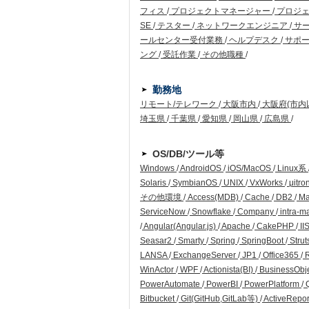
フィス
/
プロジェクトマネージャー
/
プロジ
SE
/
テスター
/
ネットワークエンジニア
/
サ
ールセンター受付業務
/
ヘルプデスク
/
サポー
ング
/
受託作業
/
その他職種
/
勤務地
リモート/テレワーク
/
大阪市内
/
大阪府(市内
埼玉県
/
千葉県
/
愛知県
/
岡山県
/
広島県
/
OS/DB/ツール等
Windows
/
AndroidOS
/
iOS/MacOS
/
Linux系
Solaris
/
SymbianOS
/
UNIX
/
VxWorks
/
μitro
その他環境
/
Access(MDB)
/
Cache
/
DB2
/
Ma
ServiceNow
/
Snowflake
/
Company
/
intra-m
/
Angular(Angular.js)
/
Apache
/
CakePHP
/
II
Seasar2
/
Smarty
/
Spring
/
SpringBoot
/
Strut
LANSA
/
ExchangeServer
/
JP1
/
Office365
/
WinActor
/
WPF
/
Actionista(BI)
/
BusinessObj
PowerAutomate
/
PowerBI
/
PowerPlatform
/
Q
Bitbucket
/
Git(GitHub,GitLab等)
/
ActiveRepo