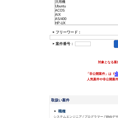
フリーワード：
案件番号：
対象となる案
「非公開案件」は《
人気案件や非公開案
取扱い案件
職種
システムエンジニア
/
プログラマー
/
Webデ