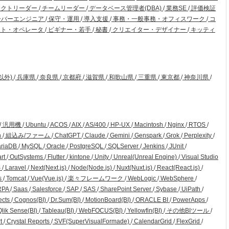
ェクトリーダー
/
チームリーダー
/
データベース管理者(DBA)
/
業務SE
/
評価検証
ーバーエンジニア
/
保守・運用
/
導入支援
/
事務・一般事務・オフィスワーク
/
コ
ト・オペレータ
/
ビギナー・若手
/
秘書
/
クリエイター・デザイナー
/
キッティ
以外)
/
兵庫県
/
奈良県
/
京都府
/
滋賀県
/
和歌山県
/
三重県
/
東京都
/
神奈川県
/
/
汎用機
/
Ubuntu
/
ACOS
/
AIX
/
AS/400
/
HP-UX
/
Macintosh
/
Nginx
/
RTOS
/
n
/
組込み/ファーム
/
ChatGPT
/
Claude
/
Gemini
/
Genspark
/
Grok
/
Perplexity
/
riaDB
/
MySQL
/
Oracle
/
PostgreSQL
/
SQLServer
/
Jenkins
/
JUnit
/
art
/
OutSystems
/
Flutter
/
kintone
/
Unity
/
Unreal(Unreal Engine)
/
Visual Studio
S
/
Laravel
/
Next(Next.js)
/
Node(Node.js)
/
Nuxt(Nuxt.js)
/
React(React.js)
/
s
/
Tomcat
/
Vue(Vue.js)
/
楽々フレームワーク
/
WebLogic
/
WebSphere
/
RPA
/
Saas
/
Salesforce
/
SAP
/
SAS
/
SharePoint Server
/
Sybase
/
UiPath
/
ects
/
Cognos(BI)
/
Dr.Sum(BI)
/
MotionBoard(BI)
/
ORACLE BI
/
PowerApps
/
lik Sense(BI)
/
Tableau(BI)
/
WebFOCUS(BI)
/
Yellowfin(BI)
/
その他BIツール
/
rt
/
Crystal Reports
/
SVF(SuperVisualFormade)
/
CalendarGrid
/
FlexGrid
/